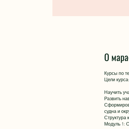
О мар
Курсы по т
Цели курса
Научить уч
Развить на
Сформирова
судна и ок
Структура к
Модуль 1: 