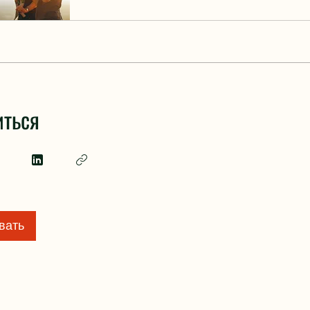
ться
вать