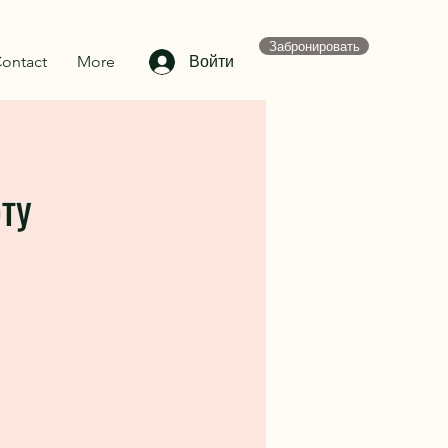
Забронировать
ontact
More
Войти
ту