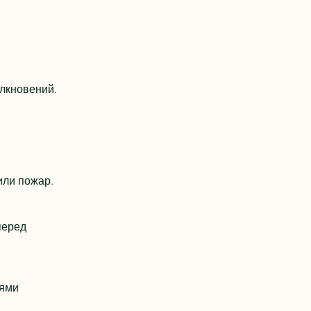
олкновений.
или пожар.
перед
иями