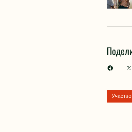
Подели
Участво