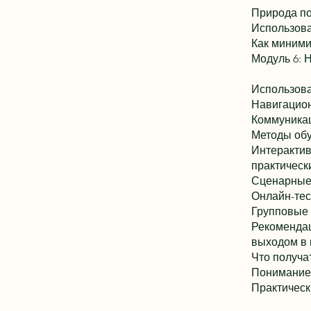
Природа по
Использова
Как миними
Модуль 6: 
Использова
Навигацион
Коммуникац
Методы обу
Интерактив
практическ
Сценарные 
Онлайн-тес
Групповые 
Рекомендац
выходом в 
Что получат
Понимание 
Практическ