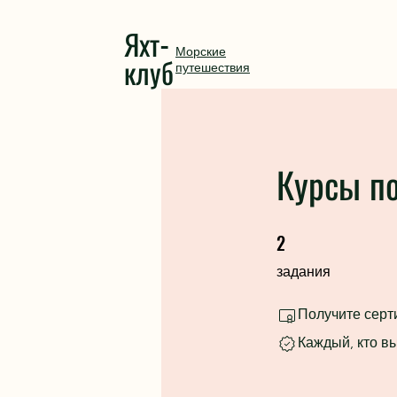
Яхт-
Морские
клуб
путешествия
Курсы по
2
2 задания
задания
Получите серт
Каждый, кто в