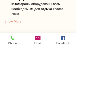
катамараны оборудованы всем 
необходимым для отдыха класса 
люкс.
Show More
Phone
Email
Facebook
Share this event
Yacht club
Yacht Travel
"Yacht Club Travel" is your sea of