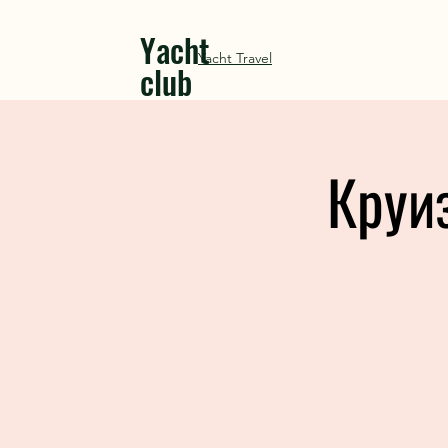
Yacht
Yacht Travel
club
Круи