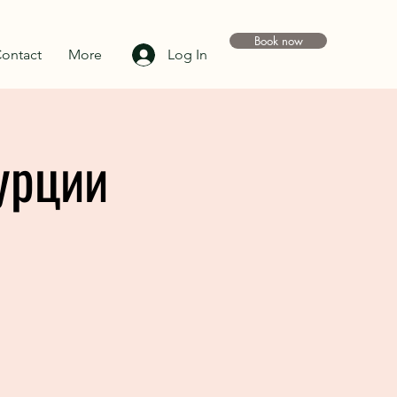
Book now
ontact
More
Log In
урции