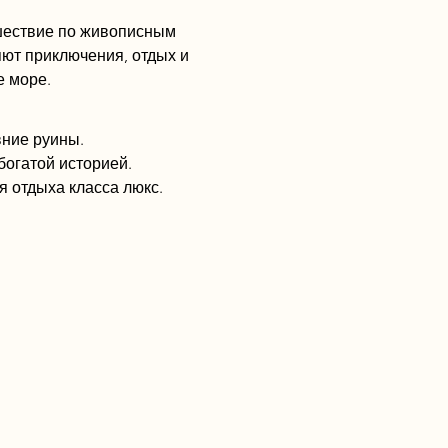
шествие по живописным 
ют приключения, отдых и 
е море.
вние руины.
богатой историей.
 отдыха класса люкс.