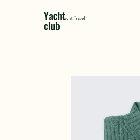
Yacht
Yacht Travel
club