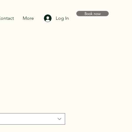
Book now
ontact
More
Log In