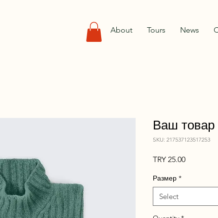
About
Tours
News
C
Ваш товар
SKU: 217537123517253
Price
TRY 25.00
Размер
*
Select