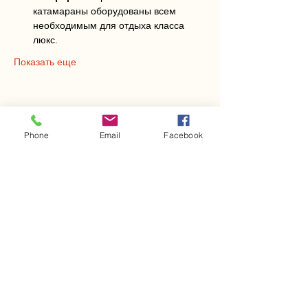
катамараны оборудованы всем 
необходимым для отдыха класса 
люкс.
Показать еще
Поделиться
Phone
Email
Facebook
Яхт-клуб
Морские путешествия
"Яхт-клуб Путешествий" - ваше