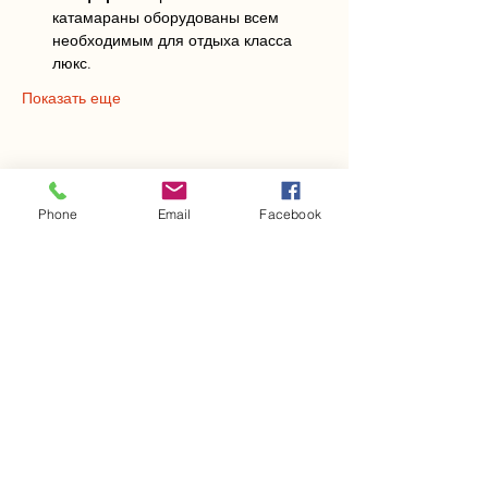
катамараны оборудованы всем 
необходимым для отдыха класса 
люкс.
Показать еще
Поделиться
Phone
Email
Facebook
Яхт-клуб
Морские путешествия
"Яхт-клуб Путешествий" - ваше