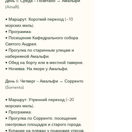
День 5: Среда – Позитано → Амальфи 
(Amalfi)
• Маршрут: Короткий переход (~10 
морских миль).
• Программа:
• Посещение Кафедрального собора 
Святого Андрея.
• Прогулка по старинным улицам и 
набережной Амальфи.
• Обед на борту или в местной таверне.
• Ночевка: На якоре у Амальфи.
День 6: Четверг – Амальфи → Сорренто 
(Sorrento)
• Маршрут: Утренний переход (~20 
морских миль).
• Программа:
• Прогулка по Сорренто: посещение 
смотровых площадок и старого города.
• Купание на пляжах у подножия утесов.