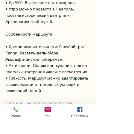
• До 9:00: Выселение с катамарана.
• Утро можно провести в Неаполе, 
посетив исторический центр или 
Археологический музей.
Особенности маршрута:
• Достопримечательности: Голубой грот 
Капри, Кастель-дель-Маре, 
Амальфитанское побережье.
• Активности: Снорклинг, купание, пешие 
прогулки, гастрономические впечатления.
• Гибкость: Маршрут можно адаптировать 
в зависимости от погодных условий и 
пожеланий гостей.
Этот маршрут объединяет роскошь, 
природу и культурное богатство региона, 
создавая незабываемый отдых! ⛵
Phone
Email
Facebook