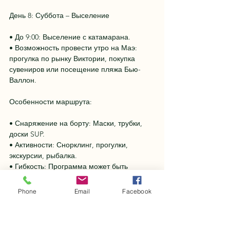
День 8: Суббота – Выселение
• До 9:00: Выселение с катамарана.
• Возможность провести утро на Маэ: 
прогулка по рынку Виктории, покупка 
сувениров или посещение пляжа Бью-
Валлон.
Особенности маршрута:
• Снаряжение на борту: Маски, трубки, 
доски SUP.
• Активности: Снорклинг, прогулки, 
экскурсии, рыбалка.
• Гибкость: Программа может быть 
адаптирована под погодные условия и 
пожелания группы.
Phone
Email
Facebook