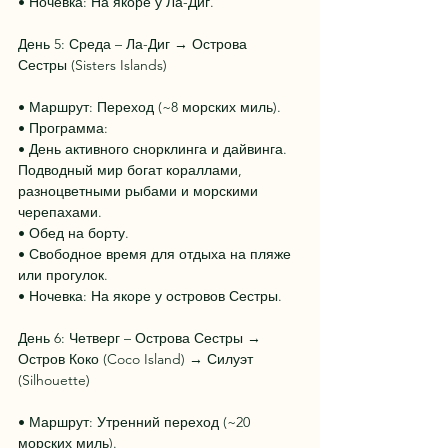
• Ночевка: На якоре у Ла-Диг.
День 5: Среда – Ла-Диг → Острова 
Сестры (Sisters Islands)
• Маршрут: Переход (~8 морских миль).
• Программа:
• День активного снорклинга и дайвинга. 
Подводный мир богат кораллами, 
разноцветными рыбами и морскими 
черепахами.
• Обед на борту.
• Свободное время для отдыха на пляже 
или прогулок.
• Ночевка: На якоре у островов Сестры.
День 6: Четверг – Острова Сестры → 
Остров Коко (Coco Island) → Силуэт 
(Silhouette)
• Маршрут: Утренний переход (~20 
морских миль).