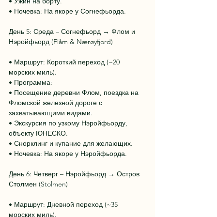
• Ужин на борту.
• Ночевка: На якоре у Согнефьорда.
День 5: Среда – Согнефьорд → Флом и 
Нэройфьорд (Flåm & Nærøyfjord)
• Маршрут: Короткий переход (~20 
морских миль).
• Программа:
• Посещение деревни Флом, поездка на 
Фломской железной дороге с 
захватывающими видами.
• Экскурсия по узкому Нэройфьорду, 
объекту ЮНЕСКО.
• Снорклинг и купание для желающих.
• Ночевка: На якоре у Нэройфьорда.
День 6: Четверг – Нэройфьорд → Остров 
Столмен (Stolmen)
• Маршрут: Дневной переход (~35 
морских миль).