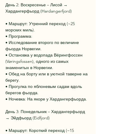
День 2: Воскресенье – Лисой → 
Хардангерфьорд (Hardangerfjord)
• Маршрут: Утренний переход (~25 
морских миль).
• Программа:
• Исследование второго по величине 
фьорда Норвегии.
• Остановка у водопада Вёрингфоссен 
(Vøringsfossen), одного из самых 
знаменитых в Норвегии.
• Обед на борту или в уютной таверне на 
берегу.
• Прогулка по яблоневым садам вдоль 
берегов фьорда.
• Ночевка: На якоре у Хардангерфьорда.
День 3: Понедельник – Хардангерфьорд 
→ Эйдфьорд (Eidfjord)
• Маршрут: Короткий переход (~15 