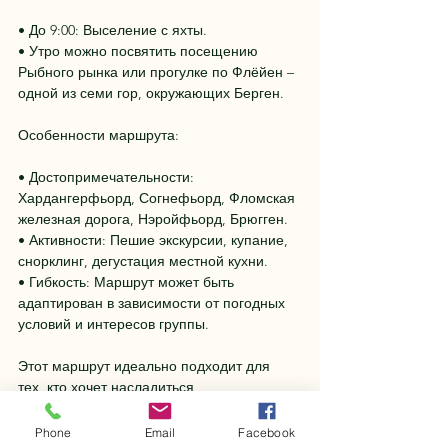
• До 9:00: Выселение с яхты.
• Утро можно посвятить посещению 
Рыбного рынка или прогулке по Флёйен – 
одной из семи гор, окружающих Берген.
Особенности маршрута:
• Достопримечательности: 
Хардангерфьорд, Согнефьорд, Фломская 
железная дорога, Нэройфьорд, Брюгген.
• Активности: Пешие экскурсии, купание, 
снорклинг, дегустация местной кухни.
• Гибкость: Маршрут может быть 
адаптирован в зависимости от погодных 
условий и интересов группы.
Этот маршрут идеально подходит для 
тех, кто хочет насладиться 
захватывающими пейзажами фьордов и 
открыть для себя уникальную природу 
Phone
Email
Facebook